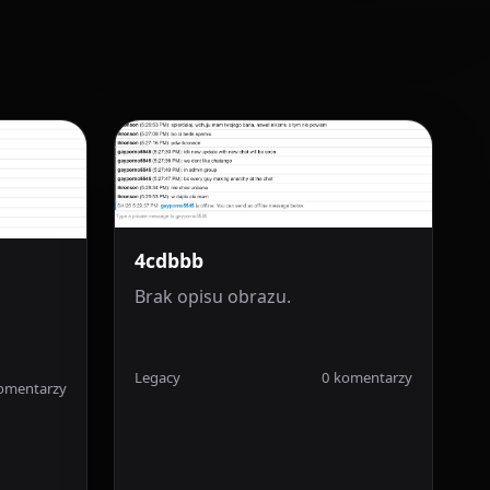
4cdbbb
Brak opisu obrazu.
Legacy
0 komentarzy
omentarzy