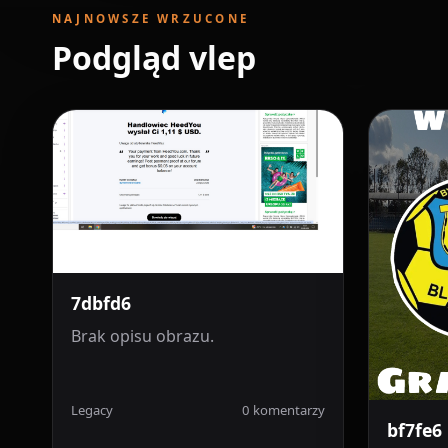
NAJNOWSZE WRZUCONE
Podgląd vlep
7dbfd6
Brak opisu obrazu.
Legacy
0 komentarzy
bf7fe6