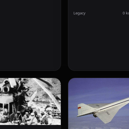
Legacy
0 k