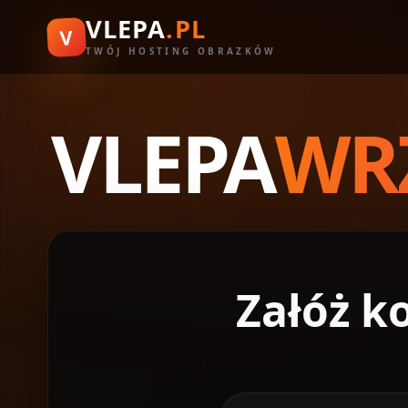
VLEPA
.PL
V
TWÓJ HOSTING OBRAZKÓW
VLEPA
WRZ
Załóż k