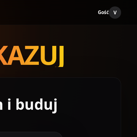
V
Gość
KAZUJ
 i buduj