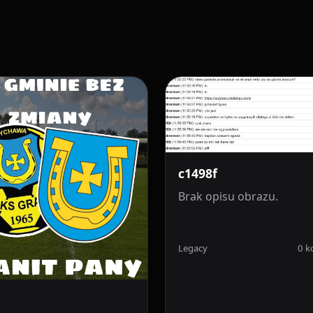
c1498f
Brak opisu obrazu.
Legacy
0 k