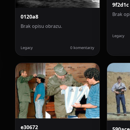
9f2d1c
Brak op
0120a8
Brak opisu obrazu.
Legacy
Legacy
0 komentarzy
e30672
590ace