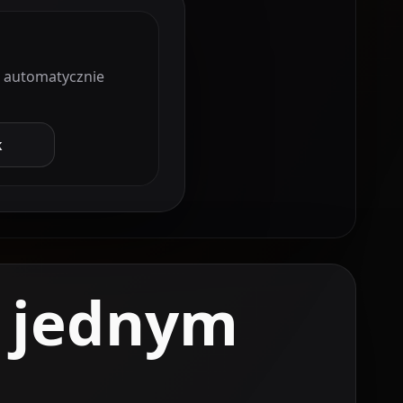
ą automatycznie
k
z jednym