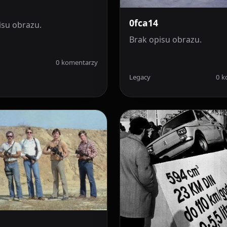
0fca14
isu obrazu.
Brak opisu obrazu.
0 komentarzy
Legacy
0 k