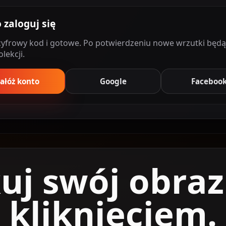
 zaloguj się
ocyfrowy kod i gotowe. Po potwierdzeniu nowe wrzutki będ
lekcji.
ałóż konto
Google
Faceboo
uj swój obra
kliknięciem.