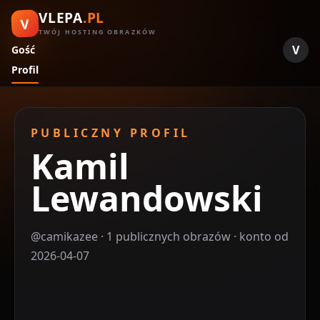
VLEPA
.PL
V
TWÓJ HOSTING OBRAZKÓW
V
Gość
Profil
PUBLICZNY PROFIL
Kamil
Lewandowski
@camikazee · 1 publicznych obrazów · konto od
2026-04-07