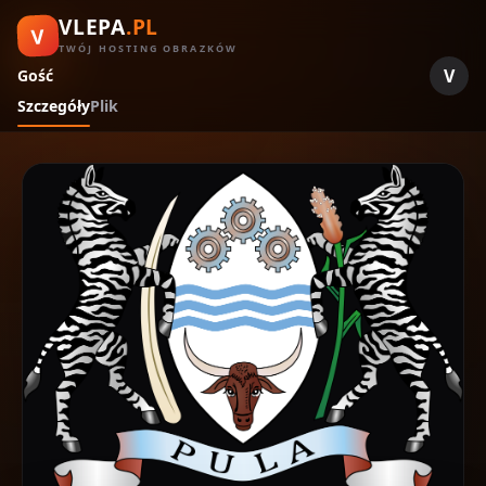
VLEPA
.PL
V
TWÓJ HOSTING OBRAZKÓW
V
Gość
Szczegóły
Plik